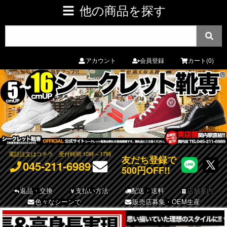
他の商品を探す
アカウント
会員登録
カート(0)
電話注文はコチラ
受付時間:10時～17時
友だち登録で
045-211-6989
500円OFF!!
返品・交換
支払い方法
配送・送料
店舗案内
色々なシーンで
販売店募集・OEM生産