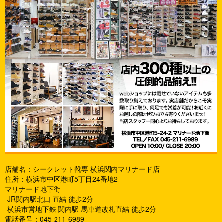
店舗名：シークレット靴専 横浜関内マリナード店
住所：横浜市中区港町5丁目24番地2
マリナード地下街
-JR関内駅北口 直結 徒歩2分
-横浜市営地下鉄 関内駅 馬車道改札直結 徒歩2分
電話番号：045-211-6989