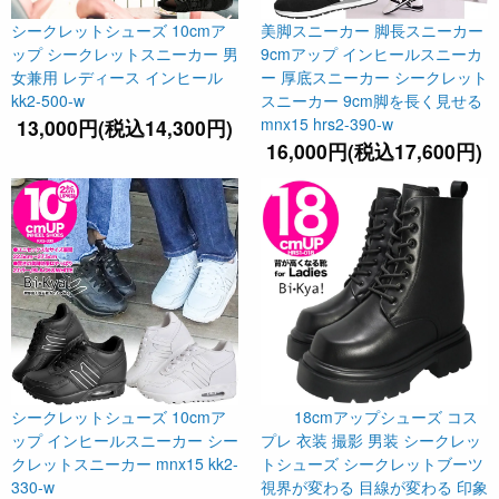
シークレットシューズ 10cmア
美脚スニーカー 脚長スニーカー
ップ シークレットスニーカー 男
9cmアップ インヒールスニーカ
女兼用 レディース インヒール
ー 厚底スニーカー シークレット
kk2-500-w
スニーカー 9cm脚を長く見せる
mnx15 hrs2-390-w
13,000円(税込14,300円)
16,000円(税込17,600円)
シークレットシューズ 10cmア
18cmアップシューズ コス
ップ インヒールスニーカー シー
プレ 衣装 撮影 男装 シークレッ
クレットスニーカー mnx15 kk2-
トシューズ シークレットブーツ
330-w
視界が変わる 目線が変わる 印象