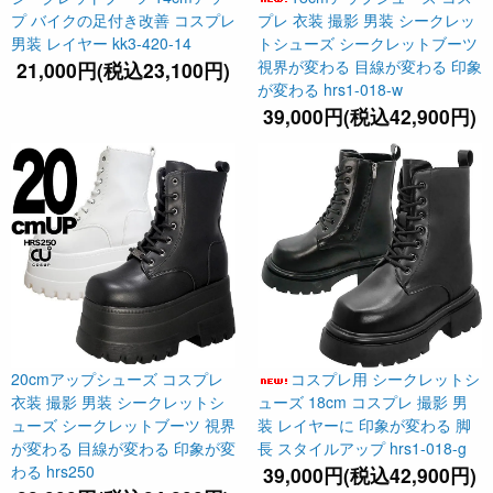
プ バイクの足付き改善 コスプレ
プレ 衣装 撮影 男装 シークレッ
男装 レイヤー kk3-420-14
トシューズ シークレットブーツ
視界が変わる 目線が変わる 印象
21,000円(税込23,100円)
が変わる hrs1-018-w
39,000円(税込42,900円)
20cmアップシューズ コスプレ
コスプレ用 シークレットシ
衣装 撮影 男装 シークレットシ
ューズ 18cm コスプレ 撮影 男
ューズ シークレットブーツ 視界
装 レイヤーに 印象が変わる 脚
が変わる 目線が変わる 印象が変
長 スタイルアップ hrs1-018-g
わる hrs250
39,000円(税込42,900円)