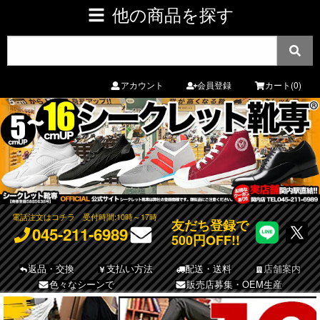
他の商品を探す
アカウント
会員登録
カート(0)
電話注文はコチラ
受付時間:10時～17時
友だち登録で
045-211-6989
500円OFF!!
返品・交換
支払い方法
配送・送料
店舗案内
色々なシーンで
販売店募集・OEM生産