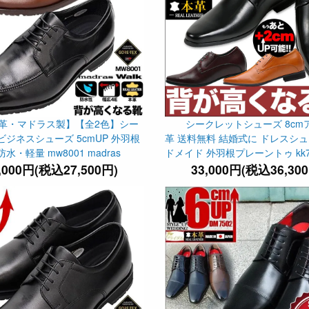
革・マドラス製】【全2色】シー
シークレットシューズ 8cm
ジネスシューズ 5cmUP 外羽根
革 送料無料 結婚式に ドレスシュ
水・軽量 mw8001 madras
ドメイド 外羽根プレーントゥ kk7-
,000円(税込27,500円)
33,000円(税込36,30