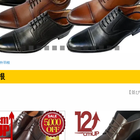
外羽根
根
【並び