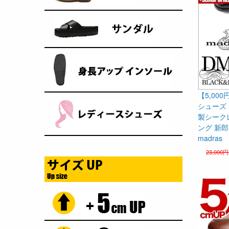
【5,00
シューズ 
製シーク
ング 新郎
madras
23,000