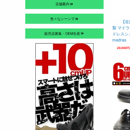
店舗案内
色々なシーンで
【在
製 マド
販売店募集・OEM生産
ドレスシュー
madras
23,000