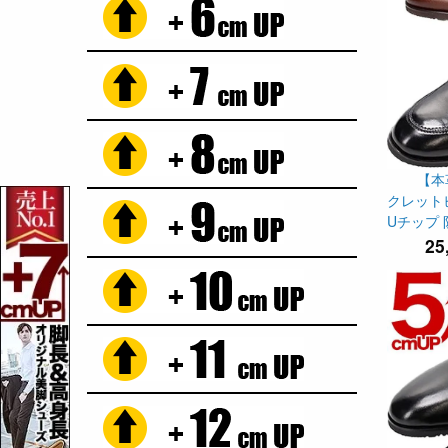
【本
クレットビ
Uチップ 防
25