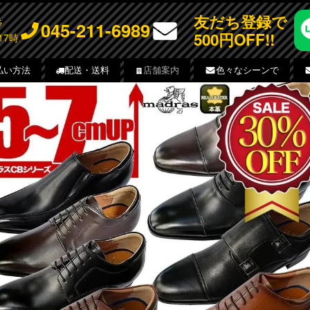
友だち登録で
チラ
045-211-6989
500円OFF!!
17時
払い方法
配送・送料
店舗案内
色々なシーンで