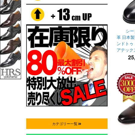
シー
革 日本製
ンドトゥ 
アテックス 
25
カテゴリー一覧