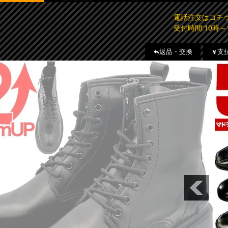
電話注文はコ
受付時間:10時～
返品・交換
支