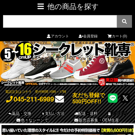
他の商品を探す
アカウント
会員登録
カート(0)
電話注文はコチラ
受付時間:10時～17時
友だち登録で
045-211-6989
500円OFF!!
返品・交換
支払い方法
配送・送料
店舗案内
色々なシーンで
販売店募集・OEM生産