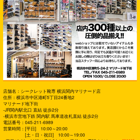
店舗名：シークレット靴専 横浜関内マリナード店
住所：横浜市中区港町5丁目24番地2
マリナード地下街
-JR関内駅北口 直結 徒歩2分
-横浜市営地下鉄 関内駅 馬車道改札直結 徒歩2分
電話番号：045-211-6989
営業時間：[平日] 10:00～20:00
[土・日・祝日] 10:00～19:00