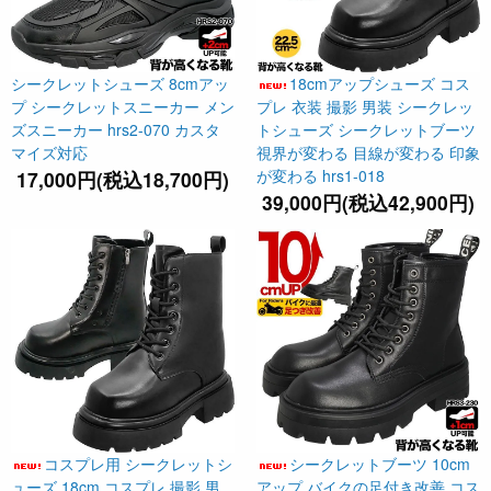
シークレットシューズ 8cmアッ
18cmアップシューズ コス
プ シークレットスニーカー メン
プレ 衣装 撮影 男装 シークレッ
ズスニーカー hrs2-070 カスタ
トシューズ シークレットブーツ
マイズ対応
視界が変わる 目線が変わる 印象
が変わる hrs1-018
17,000円(税込18,700円)
39,000円(税込42,900円)
コスプレ用 シークレットシ
シークレットブーツ 10cm
ューズ 18cm コスプレ 撮影 男
アップ バイクの足付き改善 コス