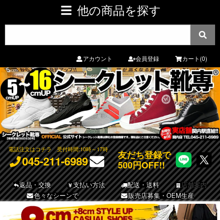
他の商品を探す
アカウント
会員登録
カート(0)
電話注文はコチラ
受付時間:10時～17時
友だち登録で
045-211-6989
500円OFF!!
返品・交換
支払い方法
配送・送料
店舗案内
色々なシーンで
販売店募集・OEM生産