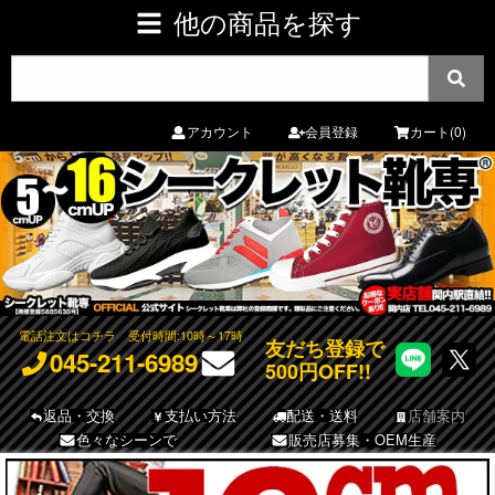
他の商品を探す
アカウント
会員登録
カート(0)
電話注文はコチラ
受付時間:10時～17時
友だち登録で
045-211-6989
500円OFF!!
返品・交換
支払い方法
配送・送料
店舗案内
色々なシーンで
販売店募集・OEM生産