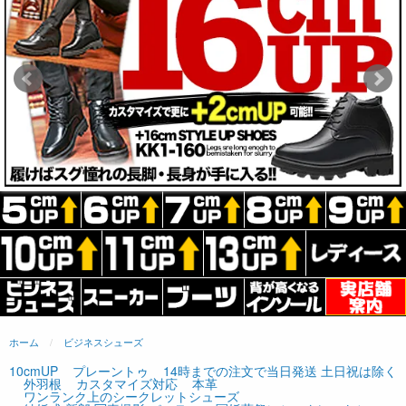
ホーム
ビジネスシューズ
10cmUP
プレーントゥ
14時までの注文で当日発送 土日祝は除く
外羽根
カスタマイズ対応
本革
ワンランク上のシークレットシューズ