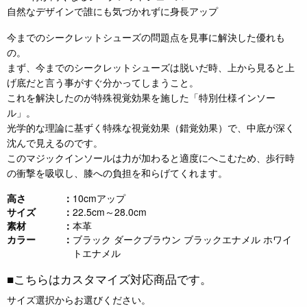
自然なデザインで誰にも気づかれずに身長アップ
今までのシークレットシューズの問題点を見事に解決した優れも
の。
まず、今までのシークレットシューズは脱いだ時、上から見ると上
げ底だと言う事がすぐ分かってしまうこと。
これを解決したのが特殊視覚効果を施した「特別仕様インソー
ル」。
光学的な理論に基ずく特殊な視覚効果（錯覚効果）で、中底が深く
沈んで見えるのです。
このマジックインソールは力が加わると適度にへこむため、歩行時
の衝撃を吸収し、膝への負担を和らげてくれます。
高さ
10cmアップ
サイズ
22.5cm～28.0cm
素材
本革
カラー
ブラック ダークブラウン ブラックエナメル ホワイ
トエナメル
■こちらはカスタマイズ対応商品です。
サイズ選択からお選びください。