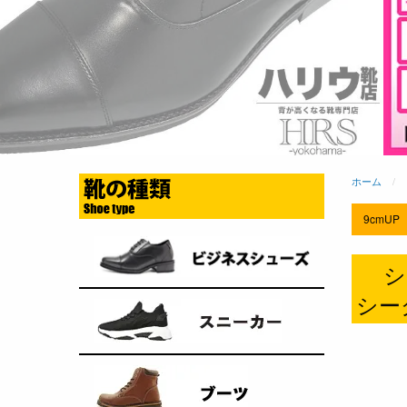
ホーム
9cmUP
シ
シーク