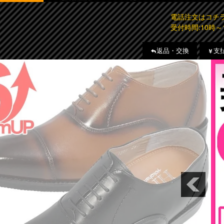
電話注文はコ
受付時間:10時～
返品・交換
支